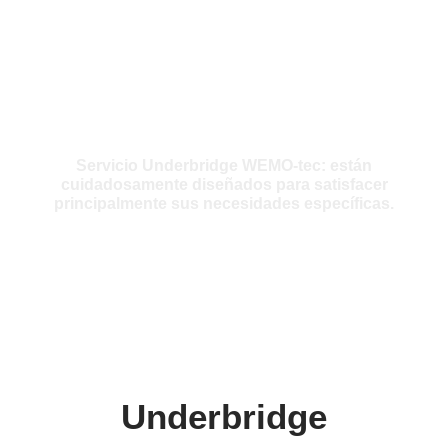
Servicio
Servicio Underbridge WEMO-tec:
están
cuidadosamente diseñados para satisfacer
principalmente sus necesidades específicas.
Underbridge